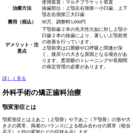
使用装置：マルチブラケット装置
治療方法
抜歯部位：上顎左右側第一小臼歯、上下
顎左右側第三大臼歯
費用（税込）
90万、調整料5,000円
下顎前歯２本の先天性欠如に対し上顎小
臼歯２本の抜歯により、著しい上顎前突
の改善を行っています。
デメリット・注
上顎前突は口唇癖や口呼吸と関連が深
意点
く、後戻りの大きな原因となる場合があ
ります。悪習癖のトレーニングや長期間
の保定管理の必要があります。
詳しく見る
外科手術の矯正歯科治療
顎変形症とは
顎変形症とは上あご（上顎骨）や下あご（下顎骨）の形や大
きさの異常、両者のバランスによる咬み合わせの異常（咬合
不正）と顔の変形などの症状を示します。