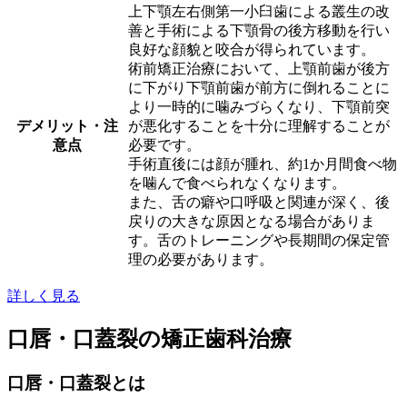
上下顎左右側第一小臼歯による叢生の改
善と手術による下顎骨の後方移動を行い
良好な顔貌と咬合が得られています。
術前矯正治療において、上顎前歯が後方
に下がり下顎前歯が前方に倒れることに
より一時的に噛みづらくなり、下顎前突
デメリット・注
が悪化することを十分に理解することが
意点
必要です。
手術直後には顔が腫れ、約1か月間食べ物
を噛んで食べられなくなります。
また、舌の癖や口呼吸と関連が深く、後
戻りの大きな原因となる場合がありま
す。舌のトレーニングや長期間の保定管
理の必要があります。
詳しく見る
口唇・口蓋裂の矯正歯科治療
口唇・口蓋裂とは