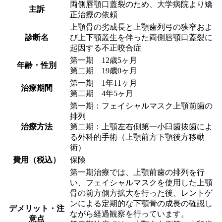
両側唇顎口蓋裂のため、大学病院より矯
主訴
正治療の依頼
上顎骨の劣成長と上顎歯列弓の狭窄およ
診断名
び上下顎叢生を伴った両側唇顎口蓋裂に
起因する不正咬合症
第一期 12歳5ヶ月
年齢・性別
第二期 19歳0ヶ月
第一期 1年11ヶ月
治療期間
第二期 4年5ヶ月
第一期：フェイシャルマスク上顎前歯の
排列
治療方法
第二期：上顎左右側第一小臼歯抜歯によ
る外科的手術（上顎前方下顎後方移動
術）
費用（税込）
保険
第一期治療では、上顎前歯の排列を行
い、フェイシャルマスクを使用した上顎
骨の前方側方拡大を行った後、レントゲ
ンによる定期的な下顎骨の成長の確認し
デメリット・注
ながら経過観察を行っています。
意点