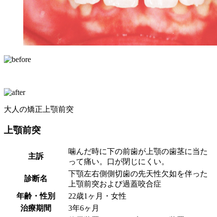
大人の矯正
上顎前突
上顎前突
噛んだ時に下の前歯が上顎の歯茎に当た
主訴
って痛い。口が閉じにくい。
下顎左右側側切歯の先天性欠如を伴った
診断名
上顎前突および過蓋咬合症
年齢・性別
22歳1ヶ月・女性
治療期間
3年6ヶ月