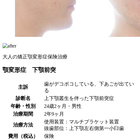
大人の矯正
顎変形症
保険治療
顎変形症 下顎前突
歯がデコボコしている、下あごが出てい
主訴
る
診断名
上下顎叢生を伴った下顎前突症
年齢・性別
24歳2ヶ月・男性
治療期間
2年9ヶ月
使用装置：マルチブラケット装置
治療方法
抜歯部位：上下顎左右側第一小臼歯
費用（税込）
保険