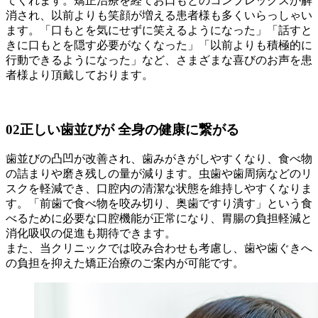
てくれます。矯正治療を経てお口もとのコンプレックスが解
消され、以前よりも笑顔が増える患者様も多くいらっしゃい
ます。「口もとを気にせずに笑えるようになった」「話すと
きに口もとを隠す必要がなくなった」「以前よりも積極的に
行動できるようになった」など、さまざまな喜びのお声を患
者様より頂戴しております。
02
正しい歯並びが 全身の健康に繋がる
歯並びの凸凹が改善され、歯みがきがしやすくなり、食べ物
の詰まりや磨き残しの量が減ります。虫歯や歯周病などのリ
スクを軽減でき、口腔内の清潔な状態を維持しやすくなりま
す。「前歯で食べ物を咬み切り、奥歯ですり潰す」という食
べるために必要な口腔機能が正常になり、胃腸の負担軽減と
消化吸収の促進も期待できます。
また、当クリニックでは咬み合わせも考慮し、歯や歯ぐきへ
の負担を抑えた矯正治療のご案内が可能です。