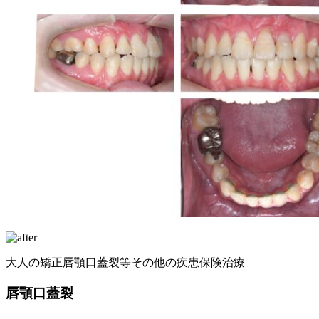
大人の矯正
唇顎口蓋裂等その他の疾患
保険治療
唇顎口蓋裂