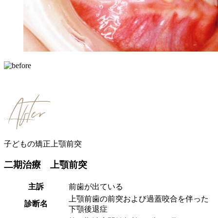
子どもの矯正
上顎前突
二期治療 上顎前突
主訴
前歯が出ている
上顎前歯の前突および過蓋咬合を伴った
診断名
下顎後退症