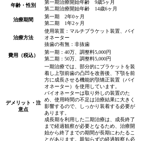
第一期治療開始年齢 9歳5ヶ月
年齢・性別
第二期治療開始年齢 14歳6ヶ月
第一期 2年0ヶ月
治療期間
第二期 1年2ヶ月
使用装置：マルチブラケット装置、バイ
治療方法
オネーター
抜歯の有無：非抜歯
第一期：40万、調整料5,000円
費用（税込）
第二期：50万、調整料5,000円
一期治療では、部分的にブラケットを装
着し上顎前歯の凸凹を改善後、下顎を前
方に成長させる機能的顎矯正装置（バイ
オネーター）を使用しています。
バイオネーターは取り外しの装置のた
め、使用時間の不足は治療結果に大きく
デメリット・注
影響するので、しっかり装着する必要が
意点
あります。
成長期を利用した二期治療は、成長終了
まで経過観察が必要となるため、治療開
始から終了までの期間が長期にわたるこ
とがあります。親知らずの経過観察も必