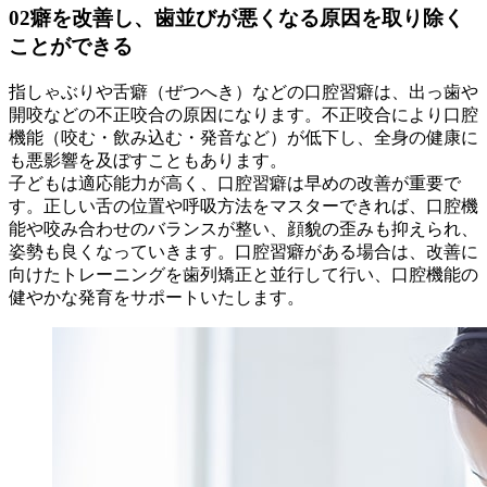
02
癖を改善し、歯並びが悪くなる原因を取り除く
ことができる
指しゃぶりや舌癖（ぜつへき）などの口腔習癖は、出っ歯や
開咬などの不正咬合の原因になります。不正咬合により口腔
機能（咬む・飲み込む・発音など）が低下し、全身の健康に
も悪影響を及ぼすこともあります。
子どもは適応能力が高く、口腔習癖は早めの改善が重要で
す。正しい舌の位置や呼吸方法をマスターできれば、口腔機
能や咬み合わせのバランスが整い、顔貌の歪みも抑えられ、
姿勢も良くなっていきます。口腔習癖がある場合は、改善に
向けたトレーニングを歯列矯正と並行して行い、口腔機能の
健やかな発育をサポートいたします。