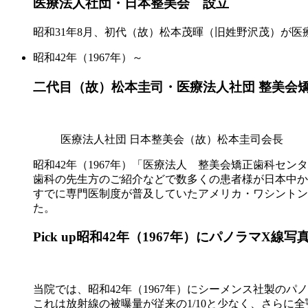
医療法人社団・日本整美会 設立
昭和31年8月、初代（故）松本茂暉（旧姓野沢茂）が
昭和42年（1967年）～
二代目（故）松本圭司・医療法人社団 整美会
医療法人社団 日本整美会（故）松本圭司会長
昭和42年（1967年）「医療法人 整美会矯正歯科セ
歯科の先生方のご紹介などで数多くの患者様が日本中か
すでに専門医制度が普及していたアメリカ・ワシントンの日系
た。
Pick up
昭和42年（1967年）にパノラマX線
当院では、昭和42年（1967年）にシーメンス社製の
これは放射線の被曝量が従来の1/10と少なく、さら