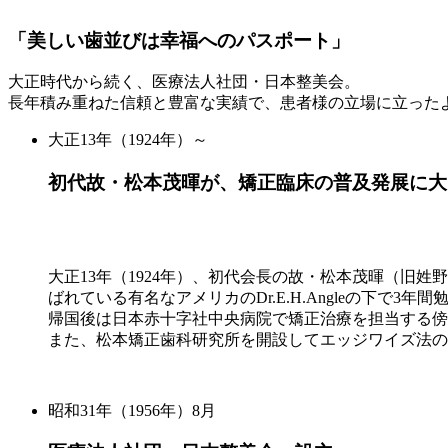
「美しい歯並びは幸福へのパスポート」
大正時代から続く、医療法人社団・日本整美会。
長年積み重ねた信頼と豊富な実績で、患者様の立場に立った
大正13年（1924年）～
初代故・松本茂暉が、矯正臨床の普及発展に大
大正13年（1924年）、初代会長の故・松本茂暉（旧姓野沢茂）
ばれている有名なアメリカのDr.E.H.Angleの下で3年
帰国後は日本赤十字社中央病院で矯正治療を担当する傍
また、松本矯正歯科研究所を開設してエッジワイズ法の
昭和31年（1956年）8月