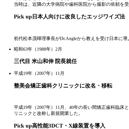
当時は、近隣の大学病院や歯科医院から撮影の依頼を受
Pick up
日本人向けに改良したエッジワイズ法
初代松本茂暉理事長がDr.Angleから教えを受け日
昭和63年（1988年）2月
三代目 米山和伸 院長就任
平成19年（2007年）11月
整美会矯正歯科クリニックに改名・移転
平成19年（2007年）11月、40年の長い間矯正歯
リニックと改称し新規開業した。
Pick up
高性能3DCT・X線装置を導入