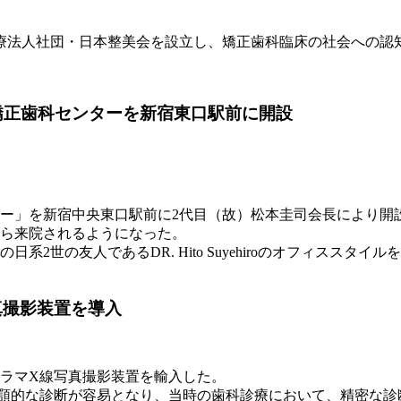
医療法人社団・日本整美会を設立し、矯正歯科臨床の社会への認
矯正歯科センターを新宿東口駅前に開設
ンター」を新宿中央東口駅前に2代目（故）松本圭司会長により
ら来院されるようになった。
2世の友人であるDR. Hito Suyehiroのオフィススタ
写真撮影装置を導入
パノラマX線写真撮影装置を輸入した。
に全顎的な診断が容易となり、当時の歯科診療において、精密な