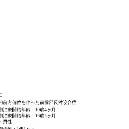
口
的前方偏位を伴った前歯部反対咬合症
期治療開始年齢：10歳4ヶ月
期治療開始年齢：16歳5ヶ月
：男性
期治療：1年1ヶ月