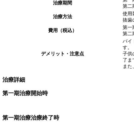
治療期間
第二
使用
治療方法
抜歯
第一
費用（税込）
第二
バイ
す。
デメリット・注意点
子供
了ま
また
治療詳細
第一期治療開始時
第一期治療治療終了時