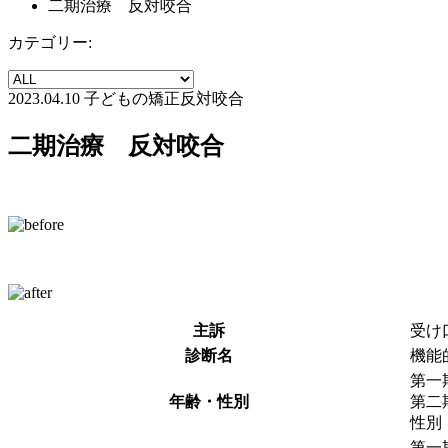
二期治療 反対咬合
カテゴリー:
2023.04.10
子どもの矯正
反対咬合
二期治療 反対咬合
主訴
受け
診断名
機能
第一
年齢・性別
第二
性別
第一