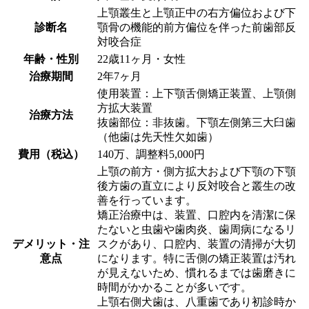
上顎叢生と上顎正中の右方偏位および下
診断名
顎骨の機能的前方偏位を伴った前歯部反
対咬合症
年齢・性別
22歳11ヶ月・女性
治療期間
2年7ヶ月
使用装置：上下顎舌側矯正装置、上顎側
方拡大装置
治療方法
抜歯部位：非抜歯。下顎左側第三大臼歯
（他歯は先天性欠如歯）
費用（税込）
140万、調整料5,000円
上顎の前方・側方拡大および下顎の下顎
後方歯の直立により反対咬合と叢生の改
善を行っています。
矯正治療中は、装置、口腔内を清潔に保
たないと虫歯や歯肉炎、歯周病になるリ
デメリット・注
スクがあり、口腔内、装置の清掃が大切
意点
になります。特に舌側の矯正装置は汚れ
が見えないため、慣れるまでは歯磨きに
時間がかかることが多いです。
上顎右側犬歯は、八重歯であり初診時か