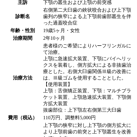
主訴
下顎の叢生および上顎の前突感
右側第二大臼歯の鋏状咬合および上下顎
診断名
歯列の狭窄による上下顎前歯部叢生を伴
った過蓋咬合症
年齢・性別
19歳5ヶ月・女性
治療期間
2年10ヶ月
患者様のご希望によりハーフリンガルに
て治療。
上顎に急速拡大装置、下顎にバイへリッ
クスを装着し、側方拡大による非抜歯治
療とした。右側大臼歯関係Ⅲ級の改善に
治療方法
は、Ⅲ級ゴムを使用することとした。
【使用装置】
上顎：舌側矯正装置、下顎：マルチブラ
ケット装置、上顎急速拡大装置、下顎側
方拡大装置
抜歯部位：上下顎左右側第三大臼歯
費用（税込）
110万円、調整料5,000円
上下顎の狭窄に対し上下顎の側方拡大に
より上顎前歯の前突と上下顎叢生を改善